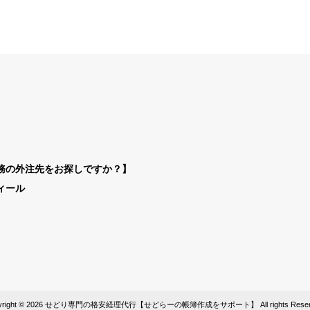
務の外注先をお探しですか？】
ィール
yright © 2026 せどり専門の格安経理代行【せどらーの帳簿作成をサポート】 All rights Reser